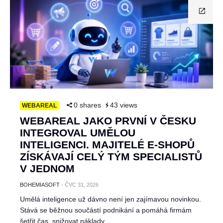
0 shares
43 views
WEBAREAL
WEBAREAL JAKO PRVNÍ V ČESKU
INTEGROVAL UMĚLOU
INTELIGENCI. MAJITELÉ E-SHOPŮ
ZÍSKÁVAJÍ CELÝ TÝM SPECIALISTŮ
V JEDNOM
BOHEMIASOFT
-
ČVC 31, 2026
Umělá inteligence už dávno není jen zajímavou novinkou.
Stává se běžnou součástí podnikání a pomáhá firmám
šetřit čas, snižovat náklady…