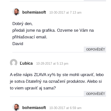
bohemiasoft
10-30-2017 at 7:13 am
Dobrý den,
předali jsme na grafika. Ozveme se Vám na
přihlašovací email.
David
ODPOVĚDĚT
Ľubica
10-28-2017 at 5:13 pm
A ešte nápis ZĽAVA xy% by ste mohli upraviť, lebo
je sotva čitateľný na označení produktov. Alebo si
to viem upraviť aj sama?
ODPOVĚDĚT
bohemiasoft
10-30-2017 at 6:59 am