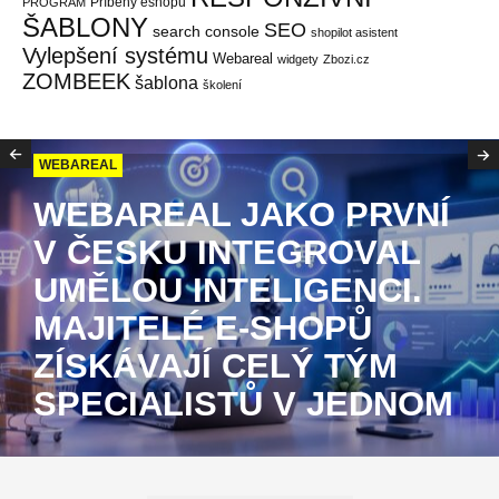
Příběhy eshopů
PROGRAM
ŠABLONY
SEO
search console
shopilot asistent
Vylepšení systému
Webareal
widgety
Zbozi.cz
ZOMBEEK
šablona
školení
WEBAREAL
WEBAREAL JAKO PRVNÍ
V ČESKU INTEGROVAL
UMĚLOU INTELIGENCI.
MAJITELÉ E-SHOPŮ
ZÍSKÁVAJÍ CELÝ TÝM
SPECIALISTŮ V JEDNOM