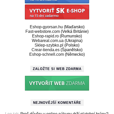
Eshop-gyorsan.hu
(Maďarsko)
Fast-webstore.com
(Velká Británie)
Eshop-rapid.ro
(Rumunsko)
Webareal.com.ua
(Ukrajina)
Sklep-szybko.pl
(Polsko)
Crear-tienda.es
(Španělsko)
Eshop-schnell.com
(Německo)
ZALOŽTE SI WEB ZDARMA
NEJNOVĚJŠÍ KOMENTÁŘE
Len tak
:
Proč důvěru v online nákupy drží platební brány?