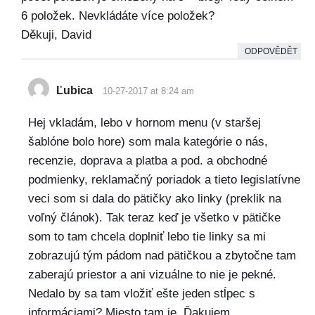
6 položek. Nevkládáte více položek?
Děkuji, David
ODPOVĚDĚT
Ľubica
10-27-2017 at 8:24 am
Hej vkladám, lebo v hornom menu (v staršej
šablóne bolo hore) som mala kategórie o nás,
recenzie, doprava a platba a pod. a obchodné
podmienky, reklamačný poriadok a tieto legislatívne
veci som si dala do pätičky ako linky (preklik na
voľný článok). Tak teraz keď je všetko v pätičke
som to tam chcela doplniť lebo tie linky sa mi
zobrazujú tým pádom nad pätičkou a zbytočne tam
zaberajú priestor a ani vizuálne to nie je pekné.
Nedalo by sa tam vložiť ešte jeden stĺpec s
informáciami? Miesto tam je. Ďakujem.