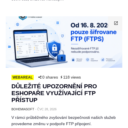
0 shares
118 views
WEBAREAL
DŮLEŽITÉ UPOZORNĚNÍ PRO
ESHOPAŘE VYUŽÍVAJÍCÍ FTP
PŘÍSTUP
BOHEMIASOFT
-
ČVC 28, 2026
V rámci průběžného zvyšování bezpečnosti našich služeb
provedeme změnu v podpoře FTP připojení.