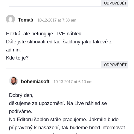
ODPOVĚDĚT
Tomáš
10-12-2017 at 7:38 am
Hezká, ale nefunguje LIVE náhled.
Dále jste slibovali editaci šablony jako takové z
admin.
Kde to je?
ODPOVĚDĚT
bohemiasoft
10-13-2017 at 6:10 am
Dobrý den,
děkujeme za upozornění. Na Live náhled se
podíváme.
Na Editoru šablon stále pracujeme. Jakmile bude
připravený k nasazení, tak budeme hned informovat