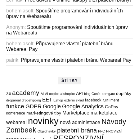
bohemiasoft
:
Spouštíme programování individuálních
úprav na Webarealu
Anonym
:
Spouštíme programování individuálních úprav
na Webarealu
bohemiasoft
:
Připravujeme vlastní platební bránu
Webareal Pay
patrik
:
Připravujeme vlastní platební bránu Webareal Pay
ŠTÍTKY
academy
API
doplňky
2.0
AI
AI copilot
ai shopilot
blog
Ceník
comgate
EET
facebook
fulfillment
dropareal
dropshipping
Eshop
externí sklad
funkce
GDPR
Google
Google Analytics
GoPay
Marketplace
marketplace
marketingové tipy
konference
novinky
Návody
webareal
nová administrace
Zombeek
platební brána
Objednávky
PPC
PROVIZNÍ
RESPONZIVNÍ