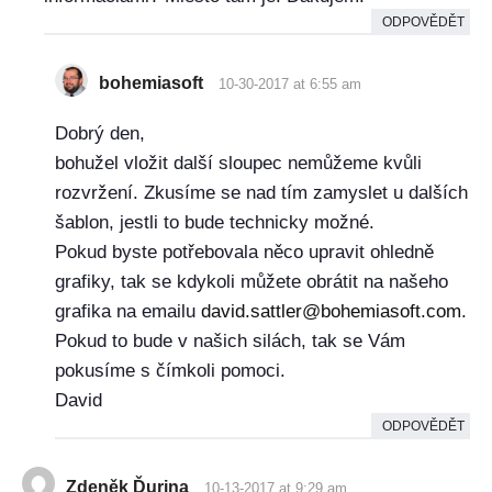
ODPOVĚDĚT
bohemiasoft
10-30-2017 at 6:55 am
Dobrý den,
bohužel vložit další sloupec nemůžeme kvůli
rozvržení. Zkusíme se nad tím zamyslet u dalších
šablon, jestli to bude technicky možné.
Pokud byste potřebovala něco upravit ohledně
grafiky, tak se kdykoli můžete obrátit na našeho
grafika na emailu
david.sattler@bohemiasoft.com
.
Pokud to bude v našich silách, tak se Vám
pokusíme s čímkoli pomoci.
David
ODPOVĚDĚT
Zdeněk Ďurina
10-13-2017 at 9:29 am