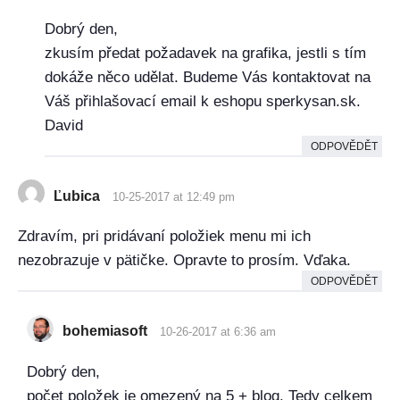
Dobrý den,
zkusím předat požadavek na grafika, jestli s tím
dokáže něco udělat. Budeme Vás kontaktovat na
Váš přihlašovací email k eshopu sperkysan.sk.
David
ODPOVĚDĚT
Ľubica
10-25-2017 at 12:49 pm
Zdravím, pri pridávaní položiek menu mi ich
nezobrazuje v pätičke. Opravte to prosím. Vďaka.
ODPOVĚDĚT
bohemiasoft
10-26-2017 at 6:36 am
Dobrý den,
počet položek je omezený na 5 + blog. Tedy celkem