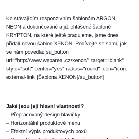
Ke stávajícím responzivním šablonám ARGON,
NEON a dokončované a již ohlášené šabloně
KRYPTON, na které ještě pracujeme, jsme dnes
přidali novou šablon XENON. Podívejte se sami, jak
se nám povedla:[su_button
url=“http://www.webareal.cz/xenon/“ target=“blank“
style=“soft“ center=“yes“ radius=“round“ icon=“icon:
external-link“]Šablona XENON[/su_button]
Jaké jsou její hlavní vlastnosti?
– Přepracovaný design hlavičky
– Horizontální produktové menu
– Efektní výpis produktových boxů