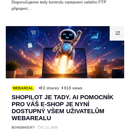
Doporučujeme tedy kontrolu nastavení vašeho FTP
připojení,…
0 shares
818 views
WEBAREAL
SHOPILOT JE TADY. AI POMOCNÍK
PRO VÁŠ E-SHOP JE NYNÍ
DOSTUPNÝ VŠEM UŽIVATELŮM
WEBAREALU
BOHEMIASOFT
-
ČVC 22, 2026