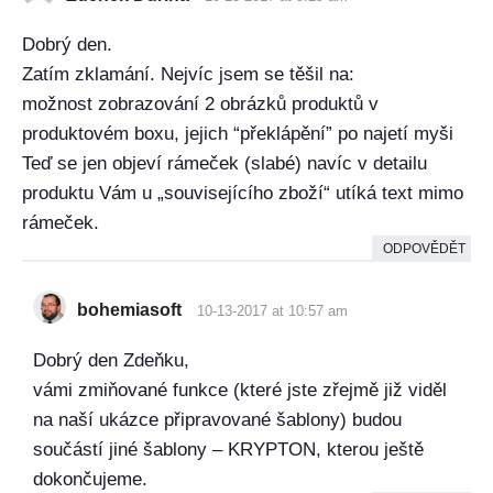
Dobrý den.
Zatím zklamání. Nejvíc jsem se těšil na:
možnost zobrazování 2 obrázků produktů v
produktovém boxu, jejich “překlápění” po najetí myši
Teď se jen objeví rámeček (slabé) navíc v detailu
produktu Vám u „souvisejícího zboží“ utíká text mimo
rámeček.
ODPOVĚDĚT
bohemiasoft
10-13-2017 at 10:57 am
Dobrý den Zdeňku,
vámi zmiňované funkce (které jste zřejmě již viděl
na naší ukázce připravované šablony) budou
součástí jiné šablony – KRYPTON, kterou ještě
dokončujeme.