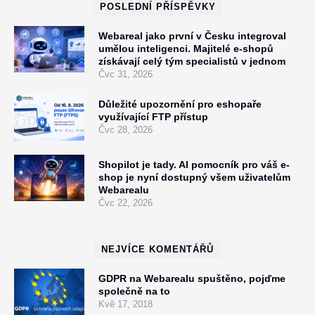
POSLEDNÍ PŘÍSPĚVKY
Webareal jako první v Česku integroval
umělou inteligenci. Majitelé e-shopů
získávají celý tým specialistů v jednom
Čvc 31, 2026
Důležité upozornění pro eshopaře
využívající FTP přístup
Čvc 28, 2026
Shopilot je tady. AI pomocník pro váš e-
shop je nyní dostupný všem uživatelům
Webarealu
Čvc 22, 2026
NEJVÍCE KOMENTÁŘŮ
GDPR na Webarealu spuštěno, pojďme
společně na to
Kvě 17, 2018