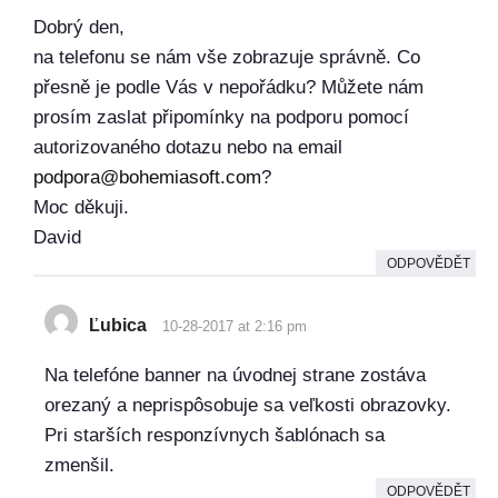
Dobrý den,
na telefonu se nám vše zobrazuje správně. Co
přesně je podle Vás v nepořádku? Můžete nám
prosím zaslat připomínky na podporu pomocí
autorizovaného dotazu nebo na email
podpora@bohemiasoft.com
?
Moc děkuji.
David
ODPOVĚDĚT
Ľubica
10-28-2017 at 2:16 pm
Na telefóne banner na úvodnej strane zostáva
orezaný a neprispôsobuje sa veľkosti obrazovky.
Pri starších responzívnych šablónach sa
zmenšil.
ODPOVĚDĚT