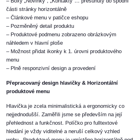
– Boxy „Novinky“, „Kontakty“… přesunuty do spodní
části stránky horizontálně
– Článkové menu v patičce eshopu
– Pozměněný detail produktu
– Produktové podmenu zobrazeno obrázkovým
náhledem v hlavní ploše
– Možnost přidat ikonky k 1. úrovni produktového
menu
– Plně responzivní design a provedení
Přepracovaný design hlavičky & Horizontální
produktové menu
Hlavička je zcela minimalistická a ergonomicky co
nejjednodušší. Zaměřili jsme se především na její
přehlednost a funkčnost. Políčko pro fulltextové
hledání je vždy viditelné a neruší celkový vzhled
webu. Produktové menu je umístěno horizontálně pod