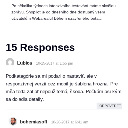
Po několika týdnech intenzivního testování máme skvělou
zprávu. Shopilot je od dnešního dne dostupný všem
uživatelům Webarealu! Během uzavřeného beta…
15 Responses
Ľubica
10-25-2017 at 1:55 pm
Podkategórie sa mi podarilo nastaviť, ale v
responzívnej verzii cez mobil je šablóna hrozná. Pre
mňa teda zatiaľ nepoužiteľná, škoda. Počkám asi kým
sa doladia detaily.
ODPOVĚDĚT
bohemiasoft
10-26-2017 at 6:41 am