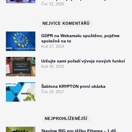
Čvc 31, 2026
NEJVÍCE KOMENTÁŘŮ
GDPR na Webarealu spuštěno, pojďme
společně na to
Kvě 17, 2018
Určujte sami pořadí vývoje nových funkcí
Kvě 30, 2016
Šablona KRYPTON první ukázka
Čvn 19, 2017
NEJPROHLÍŽENĚJŠÍ
Stavíme RIG pro těžbu Etherea – 1 díl.