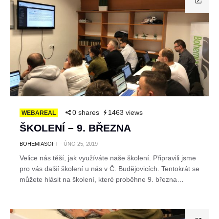
0 shares
1463 views
WEBAREAL
ŠKOLENÍ – 9. BŘEZNA
BOHEMIASOFT
-
ÚNO 25, 2019
Velice nás těší, jak využíváte naše školení. Připravili jsme
pro vás další školení u nás v Č. Budějovicích. Tentokrát se
můžete hlásit na školení, které proběhne 9. března…