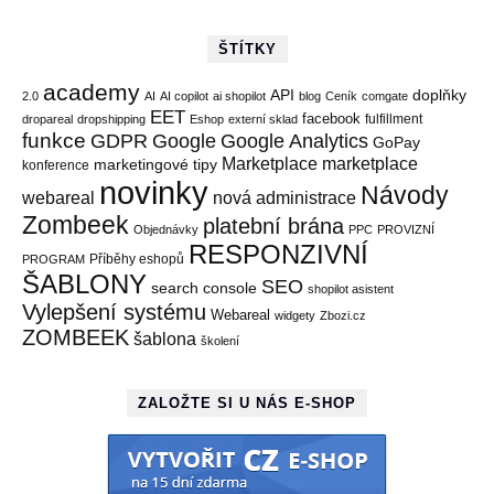
ŠTÍTKY
academy
API
doplňky
2.0
AI
AI copilot
ai shopilot
blog
Ceník
comgate
EET
facebook
fulfillment
dropareal
dropshipping
Eshop
externí sklad
funkce
GDPR
Google
Google Analytics
GoPay
Marketplace
marketplace
marketingové tipy
konference
novinky
Návody
webareal
nová administrace
Zombeek
platební brána
Objednávky
PPC
PROVIZNÍ
RESPONZIVNÍ
Příběhy eshopů
PROGRAM
ŠABLONY
SEO
search console
shopilot asistent
Vylepšení systému
Webareal
widgety
Zbozi.cz
ZOMBEEK
šablona
školení
ZALOŽTE SI U NÁS E-SHOP