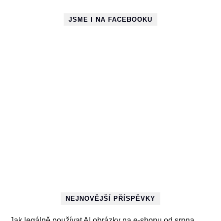
JSME I NA FACEBOOKU
NEJNOVĚJŠÍ PŘÍSPĚVKY
Jak legálně používat AI obrázky na e-shopu od srpna