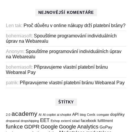
NEJNOVĚJŠÍ KOMENTÁŘE
Len tak
:
Proč důvěru v online nákupy drží platební brány?
bohemiasoft
:
Spouštíme programování individuálních
úprav na Webarealu
Anonym
:
Spouštíme programování individuálních úprav
na Webarealu
bohemiasoft
:
Připravujeme vlastní platební bránu
Webareal Pay
patrik
:
Připravujeme vlastní platební bránu Webareal Pay
ŠTÍTKY
academy
API
doplňky
2.0
AI
AI copilot
ai shopilot
blog
Ceník
comgate
EET
facebook
fulfillment
dropareal
dropshipping
Eshop
externí sklad
funkce
GDPR
Google
Google Analytics
GoPay