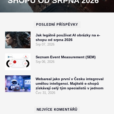
SHOPU OD SRPNA 2026
POSLEDNÍ PŘÍSPĚVKY
Jak legálně používat AI obrázky na e-
shopu od srpna 2026
Srp 07, 2026
Seznam Event Measurement (SEM)
Srp 06, 2026
Webareal jako první v Česku integroval
umělou inteligenci. Majitelé e-shopů
získávají celý tým specialistů v jednom
Čvc 31, 2026
NEJVÍCE KOMENTÁŘŮ