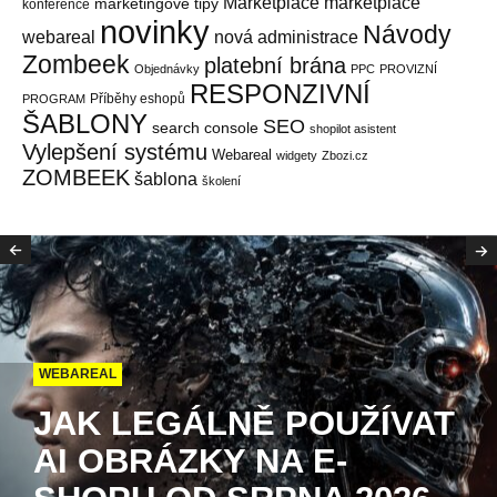
Marketplace
marketplace
marketingové tipy
konference
novinky
Návody
webareal
nová administrace
Zombeek
platební brána
Objednávky
PPC
PROVIZNÍ
RESPONZIVNÍ
Příběhy eshopů
PROGRAM
ŠABLONY
SEO
search console
shopilot asistent
Vylepšení systému
Webareal
widgety
Zbozi.cz
ZOMBEEK
šablona
školení
WEBAREAL
JAK LEGÁLNĚ POUŽÍVAT
AI OBRÁZKY NA E-