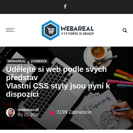
WEBAREAL
ZOMBEEK
Udělejte si web podle svých
představ
Vlastní CSS styly jsou nyní k
dispozici
bohemiasoft
3199 Zobrazeno
Říj 21, 2016