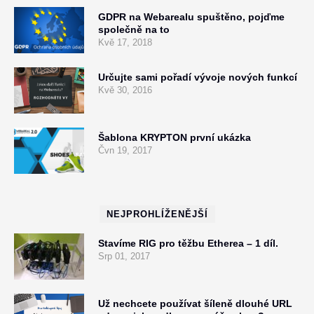
GDPR na Webarealu spuštěno, pojďme
společně na to
Kvě 17, 2018
Určujte sami pořadí vývoje nových funkcí
Kvě 30, 2016
Šablona KRYPTON první ukázka
Čvn 19, 2017
NEJPROHLÍŽENĚJŠÍ
Stavíme RIG pro těžbu Etherea – 1 díl.
Srp 01, 2017
Už nechcete používat šíleně dlouhé URL