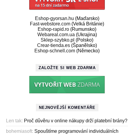
Eshop-gyorsan.hu
(Maďarsko)
Fast-webstore.com
(Velká Británie)
Eshop-rapid.ro
(Rumunsko)
Webareal.com.ua
(Ukrajina)
Sklep-szybko.pl
(Polsko)
Crear-tienda.es
(Španělsko)
Eshop-schnell.com
(Německo)
ZALOŽTE SI WEB ZDARMA
NEJNOVĚJŠÍ KOMENTÁŘE
Len tak
:
Proč důvěru v online nákupy drží platební brány?
bohemiasoft
:
Spouštíme programování individuálních