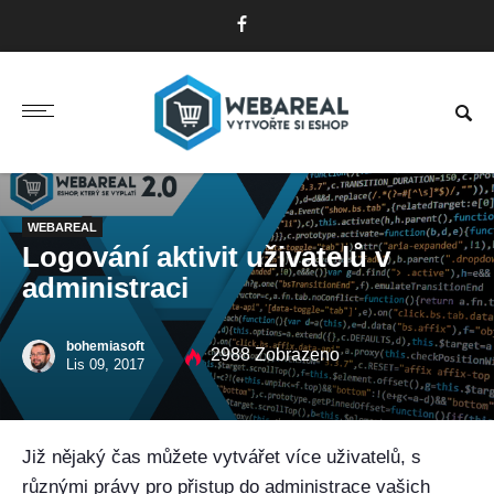
WEBAREAL
Logování aktivit uživatelů v
administraci
bohemiasoft
2988 Zobrazeno
Lis 09, 2017
Již nějaký čas můžete vytvářet více uživatelů, s
různými právy pro přistup do administrace vašich