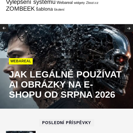
Vylepšení systému
Webareal
widgety
Zbozi.cz
ZOMBEEK
šablona
školení
WEBAREAL
JAK LEGÁLNĚ POUŽÍVAT
AI OBRÁZKY NA E-
SHOPU OD SRPNA 2026
POSLEDNÍ PŘÍSPĚVKY