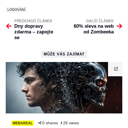
LOGOVÁNÍ
PŘEDCHOZÍ ČLÁNEK
DALŠÍ ČLÁNEK
Dny dopravy
60% sleva na web
zdarma – zapojte
od Zombeeka
se
MŮŽE VÁS ZAJÍMAT
0 shares
26 views
WEBAREAL