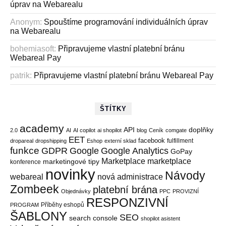
úprav na Webarealu
Anonym
:
Spouštíme programování individuálních úprav
na Webarealu
bohemiasoft
:
Připravujeme vlastní platební bránu
Webareal Pay
patrik
:
Připravujeme vlastní platební bránu Webareal Pay
ŠTÍTKY
academy
API
doplňky
2.0
AI
AI copilot
ai shopilot
blog
Ceník
comgate
EET
facebook
fulfillment
dropareal
dropshipping
Eshop
externí sklad
funkce
GDPR
Google
Google Analytics
GoPay
Marketplace
marketplace
marketingové tipy
konference
novinky
Návody
webareal
nová administrace
Zombeek
platební brána
Objednávky
PPC
PROVIZNÍ
RESPONZIVNÍ
Příběhy eshopů
PROGRAM
ŠABLONY
SEO
search console
shopilot asistent