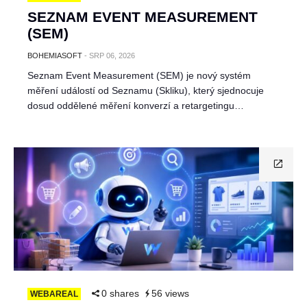
SEZNAM EVENT MEASUREMENT
(SEM)
BOHEMIASOFT
-
SRP 06, 2026
Seznam Event Measurement (SEM) je nový systém
měření událostí od Seznamu (Skliku), který sjednocuje
dosud oddělené měření konverzí a retargetingu…
0 shares
56 views
WEBAREAL