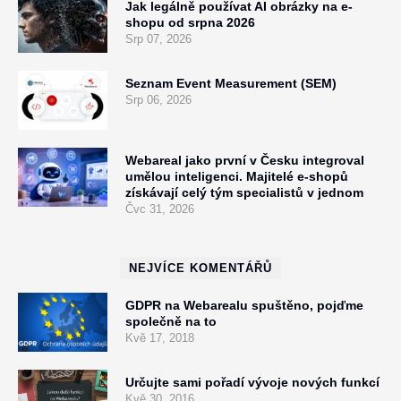
Jak legálně používat AI obrázky na e-
shopu od srpna 2026
Srp 07, 2026
Seznam Event Measurement (SEM)
Srp 06, 2026
Webareal jako první v Česku integroval
umělou inteligenci. Majitelé e-shopů
získávají celý tým specialistů v jednom
Čvc 31, 2026
NEJVÍCE KOMENTÁŘŮ
GDPR na Webarealu spuštěno, pojďme
společně na to
Kvě 17, 2018
Určujte sami pořadí vývoje nových funkcí
Kvě 30, 2016