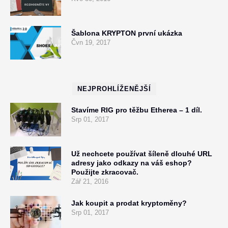
Šablona KRYPTON první ukázka
Čvn 19, 2017
NEJPROHLÍŽENĚJŠÍ
Stavíme RIG pro těžbu Etherea – 1 díl.
Srp 01, 2017
Už nechcete používat šíleně dlouhé URL
adresy jako odkazy na váš eshop?
Použijte zkracovač.
Zář 21, 2016
Jak koupit a prodat kryptoměny?
Srp 01, 2017