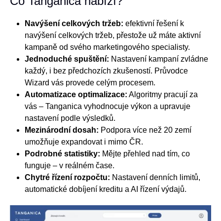
Co Tanganica nabízí?
Navýšení celkových tržeb:
efektivní řešení k
navýšení celkových tržeb, přestože už máte aktivní
kampaně od svého marketingového specialisty.
Jednoduché spuštění:
Nastavení kampaní zvládne
každý, i bez předchozích zkušeností. Průvodce
Wizard vás provede celým procesem.
Automatizace optimalizace:
Algoritmy pracují za
vás – Tanganica vyhodnocuje výkon a upravuje
nastavení podle výsledků.
Mezinárodní dosah:
Podpora více než 20 zemí
umožňuje expandovat i mimo ČR.
Podrobné statistiky:
Mějte přehled nad tím, co
funguje – v reálném čase.
Chytré řízení rozpočtu:
Nastavení denních limitů,
automatické dobíjení kreditu a AI řízení výdajů.