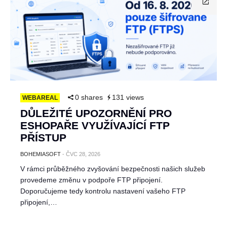
0 shares
131 views
WEBAREAL
DŮLEŽITÉ UPOZORNĚNÍ PRO
ESHOPAŘE VYUŽÍVAJÍCÍ FTP
PŘÍSTUP
BOHEMIASOFT
-
ČVC 28, 2026
V rámci průběžného zvyšování bezpečnosti našich služeb
provedeme změnu v podpoře FTP připojení.
Doporučujeme tedy kontrolu nastavení vašeho FTP
připojení,…