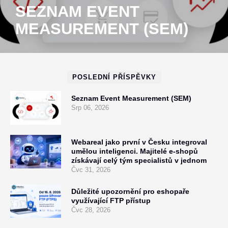
SEZNAM EVENT
MEASUREMENT (SEM)
POSLEDNÍ PŘÍSPĚVKY
Seznam Event Measurement (SEM)
Srp 06, 2026
Webareal jako první v Česku integroval
umělou inteligenci. Majitelé e-shopů
získávají celý tým specialistů v jednom
Čvc 31, 2026
Důležité upozornění pro eshopaře
využívající FTP přístup
Čvc 28, 2026