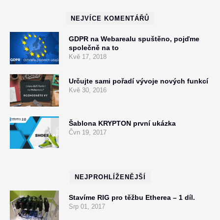
NEJVÍCE KOMENTÁŘŮ
GDPR na Webarealu spuštěno, pojďme
společně na to
Kvě 17, 2018
Určujte sami pořadí vývoje nových funkcí
Kvě 30, 2016
Šablona KRYPTON první ukázka
Čvn 19, 2017
NEJPROHLÍŽENĚJŠÍ
Stavíme RIG pro těžbu Etherea – 1 díl.
Srp 01, 2017