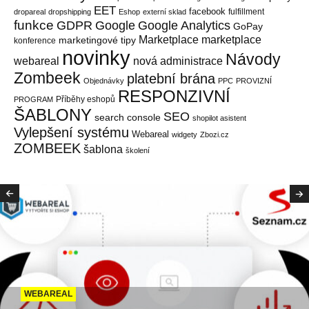
EET
facebook
fulfillment
dropareal
dropshipping
Eshop
externí sklad
funkce
GDPR
Google
Google Analytics
GoPay
Marketplace
marketplace
marketingové tipy
konference
novinky
Návody
webareal
nová administrace
Zombeek
platební brána
Objednávky
PPC
PROVIZNÍ
RESPONZIVNÍ
Příběhy eshopů
PROGRAM
ŠABLONY
SEO
search console
shopilot asistent
Vylepšení systému
Webareal
widgety
Zbozi.cz
ZOMBEEK
šablona
školení
WEBAREAL