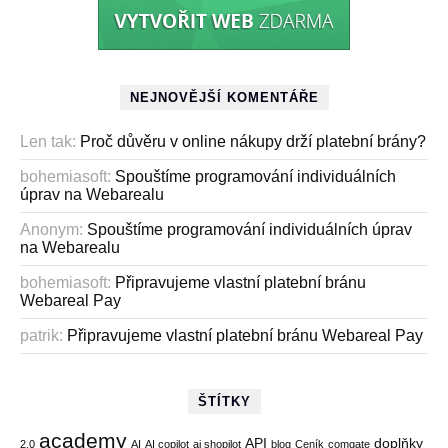
NEJNOVĚJŠÍ KOMENTÁŘE
Len tak
:
Proč důvěru v online nákupy drží platební brány?
bohemiasoft
:
Spouštíme programování individuálních
úprav na Webarealu
Anonym
:
Spouštíme programování individuálních úprav
na Webarealu
bohemiasoft
:
Připravujeme vlastní platební bránu
Webareal Pay
patrik
:
Připravujeme vlastní platební bránu Webareal Pay
ŠTÍTKY
academy
API
doplňky
2.0
AI
AI copilot
ai shopilot
blog
Ceník
comgate