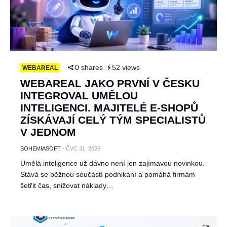
0 shares
52 views
WEBAREAL
WEBAREAL JAKO PRVNÍ V ČESKU
INTEGROVAL UMĚLOU
INTELIGENCI. MAJITELÉ E-SHOPŮ
ZÍSKÁVAJÍ CELÝ TÝM SPECIALISTŮ
V JEDNOM
BOHEMIASOFT
-
ČVC 31, 2026
Umělá inteligence už dávno není jen zajímavou novinkou.
Stává se běžnou součástí podnikání a pomáhá firmám
šetřit čas, snižovat náklady…