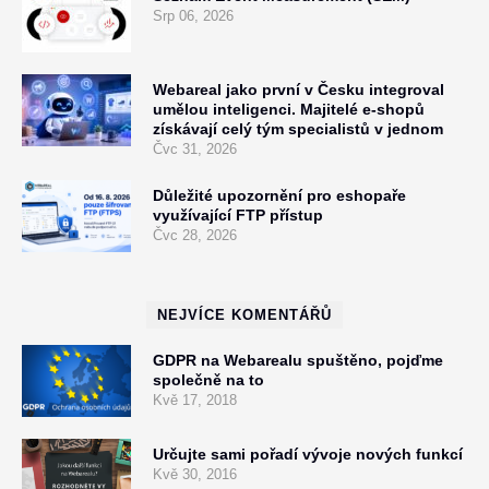
Srp 06, 2026
Webareal jako první v Česku integroval
umělou inteligenci. Majitelé e-shopů
získávají celý tým specialistů v jednom
Čvc 31, 2026
Důležité upozornění pro eshopaře
využívající FTP přístup
Čvc 28, 2026
NEJVÍCE KOMENTÁŘŮ
GDPR na Webarealu spuštěno, pojďme
společně na to
Kvě 17, 2018
Určujte sami pořadí vývoje nových funkcí
Kvě 30, 2016