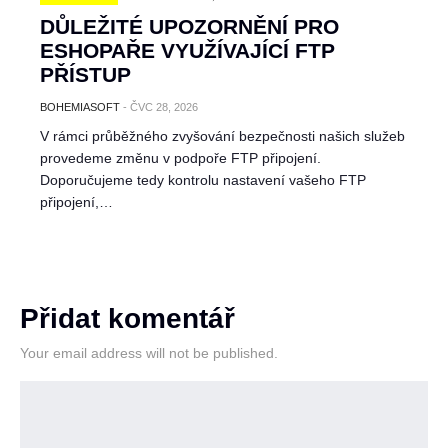
DŮLEŽITÉ UPOZORNĚNÍ PRO
ESHOPAŘE VYUŽÍVAJÍCÍ FTP
PŘÍSTUP
BOHEMIASOFT
-
ČVC 28, 2026
V rámci průběžného zvyšování bezpečnosti našich služeb
provedeme změnu v podpoře FTP připojení.
Doporučujeme tedy kontrolu nastavení vašeho FTP
připojení,…
Přidat komentář
Your email address will not be published.