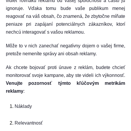
vidieť rovnakú reklamu od vašej spoločnosti a často ju
ignoruje. Vďaka tomu bude vaše publikum menej
reagovať na váš obsah, čo znamená, že zbytočne míňate
peniaze pri zapájaní potenciálnych zákazníkov, ktorí
nechcú interagovať s vašou reklamou.
Môže to v nich zanechať negatívny dojem o vašej firme,
pretože nemeníte správy ani obsah reklamy.
Ak chcete bojovať proti únave z reklám, budete chcieť
monitorovať svoje kampane, aby ste videli ich výkonnosť.
Venujte pozornosť týmto kľúčovým metrikám
reklamy
:
Náklady
Relevantnosť