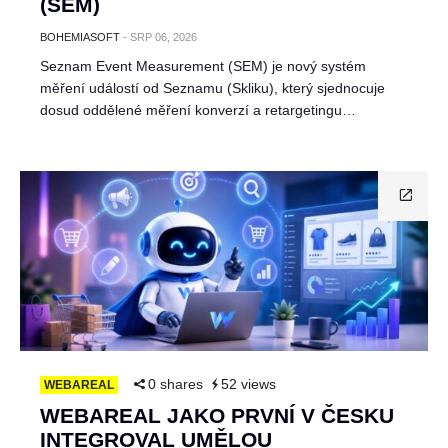
(SEM)
BOHEMIASOFT
-
SRP 06, 2026
Seznam Event Measurement (SEM) je nový systém
měření událostí od Seznamu (Skliku), který sjednocuje
dosud oddělené měření konverzí a retargetingu…
0 shares
52 views
WEBAREAL
WEBAREAL JAKO PRVNÍ V ČESKU
INTEGROVAL UMĚLOU