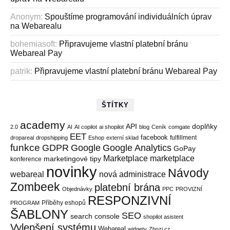
Anonym
:
Spouštíme programování individuálních úprav
na Webarealu
bohemiasoft
:
Připravujeme vlastní platební bránu
Webareal Pay
patrik
:
Připravujeme vlastní platební bránu Webareal Pay
ŠTÍTKY
academy
API
doplňky
2.0
AI
AI copilot
ai shopilot
blog
Ceník
comgate
EET
facebook
fulfillment
dropareal
dropshipping
Eshop
externí sklad
funkce
GDPR
Google
Google Analytics
GoPay
Marketplace
marketplace
marketingové tipy
konference
novinky
Návody
webareal
nová administrace
Zombeek
platební brána
Objednávky
PPC
PROVIZNÍ
RESPONZIVNÍ
Příběhy eshopů
PROGRAM
ŠABLONY
SEO
search console
shopilot asistent
Vylepšení systému
Webareal
widgety
Zbozi.cz