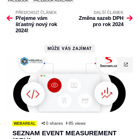
FACEBOOK
FACEBOOK REKLAMA
PŘEDCHOZÍ ČLÁNEK
DALŠÍ ČLÁNEK
Přejeme vám
Změna sazeb DPH
šťastný nový rok
pro rok 2024
2024!
MŮŽE VÁS ZAJÍMAT
0 shares
85 views
WEBAREAL
SEZNAM EVENT MEASUREMENT