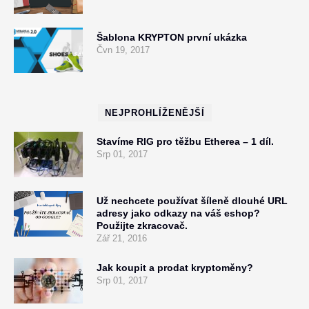
Šablona KRYPTON první ukázka
Čvn 19, 2017
NEJPROHLÍŽENĚJŠÍ
Stavíme RIG pro těžbu Etherea – 1 díl.
Srp 01, 2017
Už nechcete používat šíleně dlouhé URL
adresy jako odkazy na váš eshop?
Použijte zkracovač.
Zář 21, 2016
Jak koupit a prodat kryptoměny?
Srp 01, 2017