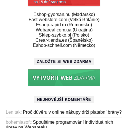
Eshop-gyorsan.hu
(Maďarsko)
Fast-webstore.com
(Velká Británie)
Eshop-rapid.ro
(Rumunsko)
Webareal.com.ua
(Ukrajina)
Sklep-szybko.pl
(Polsko)
Crear-tienda.es
(Španělsko)
Eshop-schnell.com
(Německo)
ZALOŽTE SI WEB ZDARMA
NEJNOVĚJŠÍ KOMENTÁŘE
Len tak
:
Proč důvěru v online nákupy drží platební brány?
bohemiasoft
:
Spouštíme programování individuálních
úprav na Webarealu