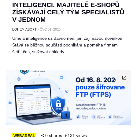
INTELIGENCI. MAJITELÉ E-SHOPŮ
ZÍSKÁVAJÍ CELÝ TÝM SPECIALISTŮ
V JEDNOM
BOHEMIASOFT
-
ČVC 31, 2026
Umělá inteligence už dávno není jen zajímavou novinkou.
Stává se běžnou součástí podnikání a pomáhá firmám
šetřit čas, snižovat náklady…
0 shares
131 views
WEBAREAL