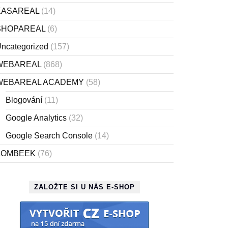
KASAREAL
(14)
SHOPAREAL
(6)
ncategorized
(157)
WEBAREAL
(868)
WEBAREAL ACADEMY
(58)
Blogování
(11)
Google Analytics
(32)
Google Search Console
(14)
ZOMBEEK
(76)
ZALOŽTE SI U NÁS E-SHOP