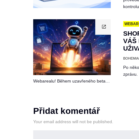
kontrol
WEBAR
SHOP
VÁŠ 
UŽI
BOHEMIA
Po něko
zprávu.
Webarealu! Během uzavřeného beta…
Přidat komentář
Your email address will not be published.