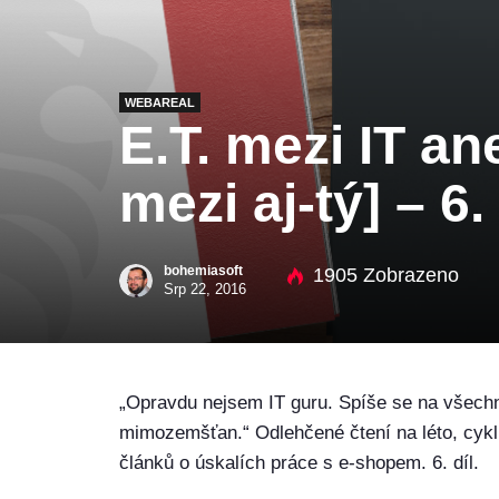
WEBAREAL
E.T. mezi IT ane
mezi aj-tý] – 6. 
bohemiasoft
1905 Zobrazeno
Srp 22, 2016
„Opravdu nejsem IT guru. Spíše se na všechn
mimozemšťan.“ Odlehčené čtení na léto, cyk
článků o úskalích práce s e-shopem. 6. díl.