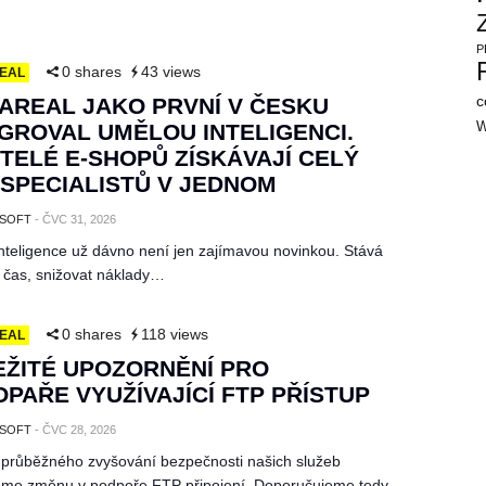
P
0 shares
43 views
EAL
c
AREAL JAKO PRVNÍ V ČESKU
W
GROVAL UMĚLOU INTELIGENCI.
TELÉ E-SHOPŮ ZÍSKÁVAJÍ CELÝ
SPECIALISTŮ V JEDNOM
SOFT
-
ČVC 31, 2026
nteligence už dávno není jen zajímavou novinkou. Stává
 čas, snižovat náklady…
0 shares
118 views
EAL
EŽITÉ UPOZORNĚNÍ PRO
PAŘE VYUŽÍVAJÍCÍ FTP PŘÍSTUP
SOFT
-
ČVC 28, 2026
 průběžného zvyšování bezpečnosti našich služeb
me změnu v podpoře FTP připojení. Doporučujeme tedy