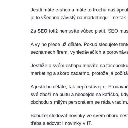
Jestli máte e-shop a máte to trochu našlápnut
je to všechno závislý na marketingu – ne tak
Za
SEO
totiž nemusíte vůbec platit, SEO musí
A vy ho přece už děláte. Pokud sledujete tent
seznamech firem, vyhledávačích a porovnáva
Jestliže o svém eshopu mluvíte na facebooku
marketing a skoro zadarmo, protože já počítá
A jestli ho děláte, tak nepřestávejte. Prod
své zboží na pultu a neodejde na kafíčko, kd
obchodu s milým personálem se ráda vracím
Bohužel sledovat novinky ve svém oboru nest
třeba sledovat i novinky v IT.