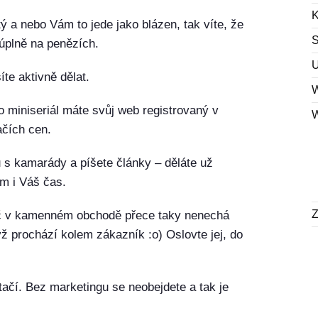
ý a nebo Vám to jede jako blázen, tak víte, že
 úplně na penězích.
U
te aktivně dělat.
o miniseriál máte svůj web registrovaný v
čích cen.
 s kamarády a píšete články – děláte už
m i Váš čas.
avač v kamenném obchodě přece taky nenechá
yž prochází kolem zákazník :o) Oslovte jej, do
.
ačí. Bez marketingu se neobejdete a tak je