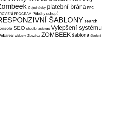
Zombeek
platební brána
Objednávky
PPC
Příběhy eshopů
ROVIZNÍ PROGRAM
RESPONZIVNÍ ŠABLONY
search
Vylepšení systému
SEO
onsole
shopilot asistent
ZOMBEEK
šablona
ebareal
widgety
Zbozi.cz
školení