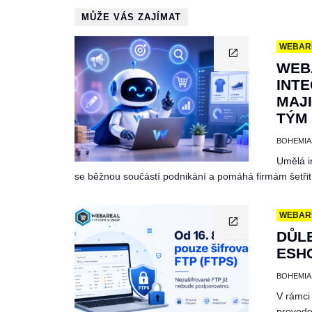
MŮŽE VÁS ZAJÍMAT
WEBAR
WEB
INTE
MAJI
TÝM 
BOHEMIA
Umělá i
se běžnou součástí podnikání a pomáhá firmám šetřit
WEBAR
DŮL
ESHO
BOHEMIA
V rámci
provede