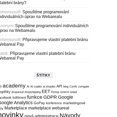
latební brány?
ohemiasoft
:
Spouštíme programování
ndividuálních úprav na Webarealu
Anonym
:
Spouštíme programování individuálních
prav na Webarealu
ohemiasoft
:
Připravujeme vlastní platební bránu
ebareal Pay
atrik
:
Připravujeme vlastní platební bránu
ebareal Pay
ŠTÍTKY
academy
API
.0
AI
AI copilot
ai shopilot
blog
Ceník
comgate
EET
oplňky
dropareal
dropshipping
Eshop
externí sklad
funkce
GDPR
Google
acebook
fulfillment
oogle Analytics
marketingové
GoPay
konference
Marketplace
marketplace webareal
ipy
novinky
Návody
nová administrace