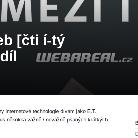
b [čti í-tý
díl
y internetové technologie dívám jako E.T.
lus několika vážně / nevážně psaných krátkých