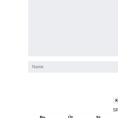
K
SR
Po
Út
St