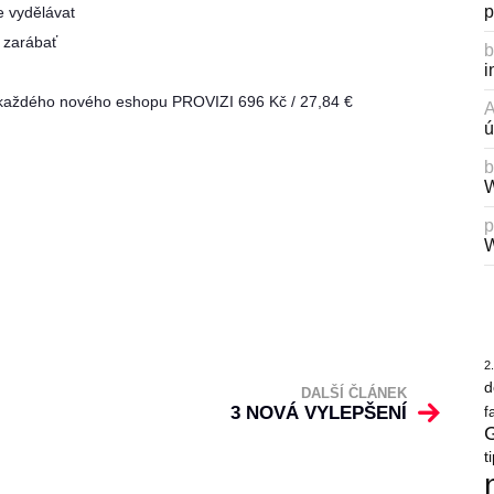
p
e vydělávat
 zarábať
b
i
 každého nového eshopu PROVIZI 696 Kč / 27,84 €
ú
b
W
p
W
2
d
DALŠÍ ČLÁNEK
3 NOVÁ VYLEPŠENÍ
f
G
t