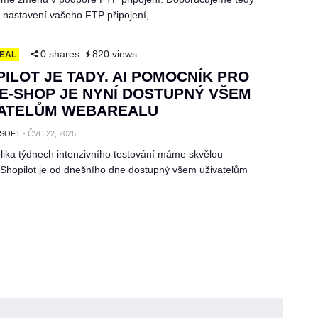
u nastavení vašeho FTP připojení,…
0 shares
820 views
EAL
ILOT JE TADY. AI POMOCNÍK PRO
E-SHOP JE NYNÍ DOSTUPNÝ VŠEM
VATELŮM WEBAREALU
SOFT
-
ČVC 22, 2026
lika týdnech intenzivního testování máme skvělou
 Shopilot je od dnešního dne dostupný všem uživatelům