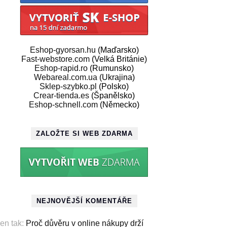
Eshop-gyorsan.hu
(Maďarsko)
Fast-webstore.com
(Velká Británie)
Eshop-rapid.ro
(Rumunsko)
Webareal.com.ua
(Ukrajina)
Sklep-szybko.pl
(Polsko)
Crear-tienda.es
(Španělsko)
Eshop-schnell.com
(Německo)
ZALOŽTE SI WEB ZDARMA
NEJNOVĚJŠÍ KOMENTÁŘE
en tak
:
Proč důvěru v online nákupy drží