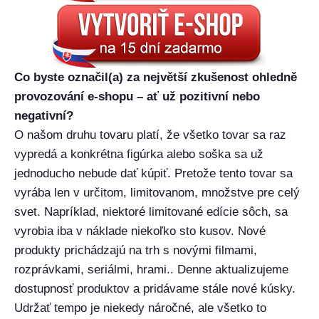
Co byste označil(a) za největší zkušenost ohledně
provozování e-shopu – ať už pozitivní nebo
negativní?
O našom druhu tovaru platí, že všetko tovar sa raz
vypredá a konkrétna figúrka alebo soška sa už
jednoducho nebude dať kúpiť. Pretože tento tovar sa
vyrába len v určitom, limitovanom, množstve pre celý
svet. Napríklad, niektoré limitované edície sôch, sa
vyrobia iba v náklade niekoľko sto kusov. Nové
produkty prichádzajú na trh s novými filmami,
rozprávkami, seriálmi, hrami.. Denne aktualizujeme
dostupnosť produktov a pridávame stále nové kúsky.
Udržať tempo je niekedy náročné, ale všetko to