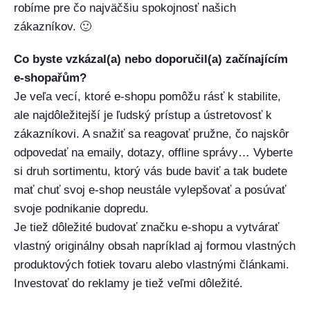
robíme pre čo najväčšiu spokojnosť našich
zákazníkov. 🙂
Co byste vzkázal(a) nebo doporučil(a) začínajícím
e-shopařům?
Je veľa vecí, ktoré e-shopu pomôžu rásť k stabilite,
ale najdôležitejší je ľudský prístup a ústretovosť k
zákazníkovi. A snažiť sa reagovať pružne, čo najskôr
odpovedať na emaily, dotazy, offline správy… Vyberte
si druh sortimentu, ktorý vás bude baviť a tak budete
mať chuť svoj e-shop neustále vylepšovať a posúvať
svoje podnikanie dopredu.
Je tiež dôležité budovať značku e-shopu a vytvárať
vlastný originálny obsah napríklad aj formou vlastných
produktových fotiek tovaru alebo vlastnými článkami.
Investovať do reklamy je tiež veľmi dôležité.