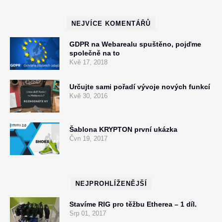
NEJVÍCE KOMENTÁŘŮ
GDPR na Webarealu spuštěno, pojďme
společně na to
Kvě 17, 2018
Určujte sami pořadí vývoje nových funkcí
Kvě 30, 2016
Šablona KRYPTON první ukázka
Čvn 19, 2017
NEJPROHLÍŽENĚJŠÍ
Stavíme RIG pro těžbu Etherea – 1 díl.
Srp 01, 2017