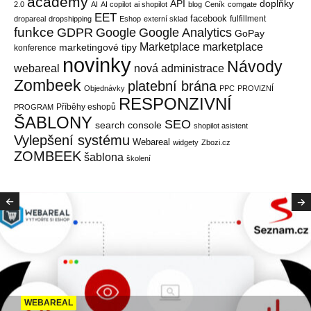
academy
API
doplňky
2.0
AI
AI copilot
ai shopilot
blog
Ceník
comgate
EET
facebook
fulfillment
dropareal
dropshipping
Eshop
externí sklad
funkce
GDPR
Google
Google Analytics
GoPay
Marketplace
marketplace
marketingové tipy
konference
novinky
Návody
webareal
nová administrace
Zombeek
platební brána
Objednávky
PPC
PROVIZNÍ
RESPONZIVNÍ
Příběhy eshopů
PROGRAM
ŠABLONY
SEO
search console
shopilot asistent
Vylepšení systému
Webareal
widgety
Zbozi.cz
ZOMBEEK
šablona
školení
WEBAREAL