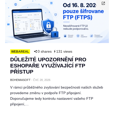
0 shares
131 views
WEBAREAL
DŮLEŽITÉ UPOZORNĚNÍ PRO
ESHOPAŘE VYUŽÍVAJÍCÍ FTP
PŘÍSTUP
BOHEMIASOFT
-
ČVC 28, 2026
V rámci průběžného zvyšování bezpečnosti našich služeb
provedeme změnu v podpoře FTP připojení.
Doporučujeme tedy kontrolu nastavení vašeho FTP
připojení,…