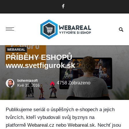
WEBAREAL
PŘÍBĚHY ESHOPŮ
www.svetfigurok.sk
bohemiasoft
4758 Zobrazeno
Kvě 31, 2016
Publikujeme seriál o úspěšných e-shopech a jejich
tvůrcích, kteří vybudovali svůj byznys na
platformě
Webareal.cz
nebo
Webareal.sk
. Nechť jsou