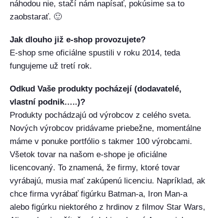
náhodou nie, stačí nám napísať, pokúsime sa to
zaobstarať. 🙂
Jak dlouho již e-shop provozujete?
E-shop sme oficiálne spustili v roku 2014, teda
fungujeme už tretí rok.
Odkud Vaše produkty pocházejí (dodavatelé,
vlastní podnik…..)?
Produkty pochádzajú od výrobcov z celého sveta.
Nových výrobcov pridávame priebežne, momentálne
máme v ponuke portfólio s takmer 100 výrobcami.
Všetok tovar na našom e-shope je oficiálne
licencovaný. To znamená, že firmy, ktoré tovar
vyrábajú, musia mať zakúpenú licenciu. Napríklad, ak
chce firma vyrábať figúrku Batman-a, Iron Man-a
alebo figúrku niektorého z hrdinov z filmov Star Wars,