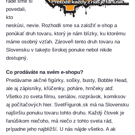
rade sme si
povedali,
kto
neskúsi, nevie. Rozhodli sme sa založiť e-shop a
ponúkať druh tovaru, ktorý je nám blízky, ku ktorému
máme osobný vzťah. Zároveň tento druh tovaru na
Slovensku v takejto širokej ponuke nebol nikde
dostupný.
Co prodáváte na svém e-shopu?
Predávame akčné figúrky, sošky, busty, Bobble Head,
ale aj zápisníky, kľúčenky, poháre, hrnčeky atď.
Všetko zo sveta filmu, seriálov, rozprávok, komiksov
aj počítačových hier. SvetFigurok.sk má na Slovensku
najširšiu ponuku tovaru tohto druhu. Každý človek je
fanúšikom niečoho, má niečo z tohto sveta rád,
prípadne jeho najbližší. U nás nájde všetko. A ak