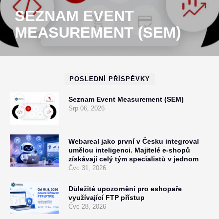
SEZNAM EVENT
MEASUREMENT (SEM)
POSLEDNÍ PŘÍSPĚVKY
Seznam Event Measurement (SEM)
Srp 06, 2026
Webareal jako první v Česku integroval
umělou inteligenci. Majitelé e-shopů
získávají celý tým specialistů v jednom
Čvc 31, 2026
Důležité upozornění pro eshopaře
využívající FTP přístup
Čvc 28, 2026