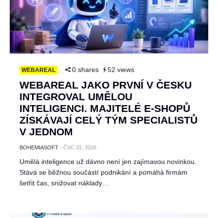
0 shares
52 views
WEBAREAL
WEBAREAL JAKO PRVNÍ V ČESKU
INTEGROVAL UMĚLOU
INTELIGENCI. MAJITELÉ E-SHOPŮ
ZÍSKÁVAJÍ CELÝ TÝM SPECIALISTŮ
V JEDNOM
BOHEMIASOFT
-
ČVC 31, 2026
Umělá inteligence už dávno není jen zajímavou novinkou.
Stává se běžnou součástí podnikání a pomáhá firmám
šetřit čas, snižovat náklady…