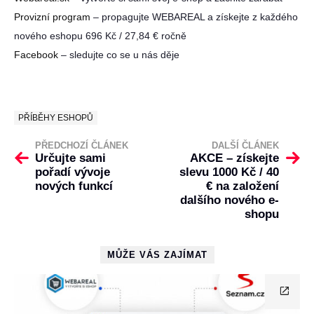
Provizní program
– propagujte WEBAREAL a získejte z každého
nového eshopu 696 Kč / 27,84 € ročně
Facebook
– sledujte co se u nás děje
PŘÍBĚHY ESHOPŮ
PŘEDCHOZÍ ČLÁNEK
DALŠÍ ČLÁNEK
Určujte sami
AKCE – získejte
pořadí vývoje
slevu 1000 Kč / 40
nových funkcí
€ na založení
dalšího nového e-
shopu
MŮŽE VÁS ZAJÍMAT