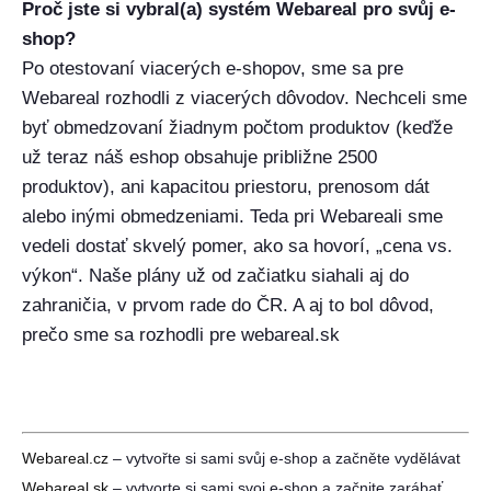
Proč jste si vybral(a) systém Webareal pro svůj e-
shop?
Po otestovaní viacerých e-shopov, sme sa pre
Webareal rozhodli z viacerých dôvodov. Nechceli sme
byť obmedzovaní žiadnym počtom produktov (keďže
už teraz náš eshop obsahuje približne 2500
produktov), ani kapacitou priestoru, prenosom dát
alebo inými obmedzeniami. Teda pri Webareali sme
vedeli dostať skvelý pomer, ako sa hovorí, „cena vs.
výkon“. Naše plány už od začiatku siahali aj do
zahraničia, v prvom rade do ČR. A aj to bol dôvod,
prečo sme sa rozhodli pre webareal.sk
Webareal.cz
– vytvořte si sami svůj e-shop a začněte vydělávat
Webareal.sk
– vytvorte si sami svoj e-shop a začnite zarábať