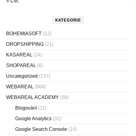
« Čvc
KATEGORIE
BOHEMIASOFT
(12)
DROPSHIPPING
(21)
KASAREAL
(14)
SHOPAREAL
(6)
Uncategorized
(157)
WEBAREAL
(868)
WEBAREAL ACADEMY
(58)
Blogování
(11)
Google Analytics
(32)
Google Search Console
(14)