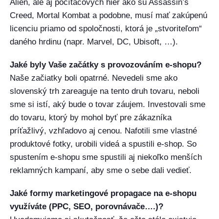
Alien, ale aj počítačových hier ako sú Assassin’s
Creed, Mortal Kombat a podobne, musí mať zakúpenú
licenciu priamo od spoločnosti, ktorá je „stvoriteľom“
daného hrdinu (napr. Marvel, DC, Ubisoft, …).
Jaké byly Vaše začátky s provozováním e-shopu?
Naše začiatky boli opatrné. Nevedeli sme ako
slovenský trh zareaguje na tento druh tovaru, neboli
sme si istí, aký bude o tovar záujem. Investovali sme
do tovaru, ktorý by mohol byť pre zákazníka
príťažlivý, vzhľadovo aj cenou. Nafotili sme vlastné
produktové fotky, urobili videá a spustili e-shop. So
spustením e-shopu sme spustili aj niekoľko menších
reklamných kampaní, aby sme o sebe dali vedieť.
Jaké formy marketingové propagace na e-shopu
využíváte (PPC, SEO, porovnávače….)?