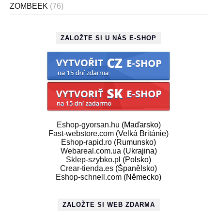
ZOMBEEK
(76)
ZALOŽTE SI U NÁS E-SHOP
Eshop-gyorsan.hu
(Maďarsko)
Fast-webstore.com
(Velká Británie)
Eshop-rapid.ro
(Rumunsko)
Webareal.com.ua
(Ukrajina)
Sklep-szybko.pl
(Polsko)
Crear-tienda.es
(Španělsko)
Eshop-schnell.com
(Německo)
ZALOŽTE SI WEB ZDARMA