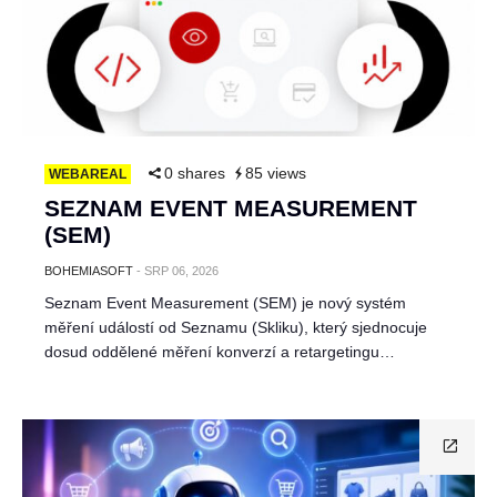
0 shares
85 views
WEBAREAL
SEZNAM EVENT MEASUREMENT
(SEM)
BOHEMIASOFT
-
SRP 06, 2026
Seznam Event Measurement (SEM) je nový systém
měření událostí od Seznamu (Skliku), který sjednocuje
dosud oddělené měření konverzí a retargetingu…