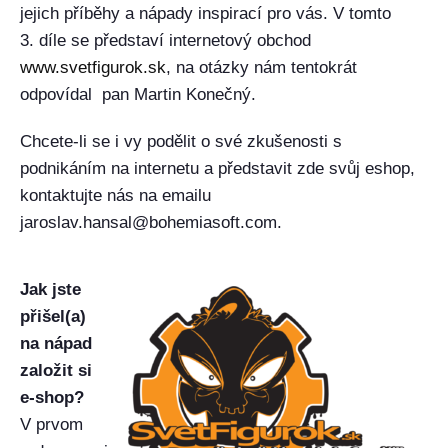
jejich příběhy a nápady inspirací pro vás. V tomto
3. díle se představí internetový obchod
www.svetfigurok.sk
, na otázky nám tentokrát
odpovídal pan Martin Konečný.
Chcete-li se i vy podělit o své zkušenosti s
podnikáním na internetu a představit zde svůj eshop,
kontaktujte nás na emailu
jaroslav.hansal@bohemiasoft.com.
Jak jste
přišel(a)
na nápad
založit si
e-shop?
V prvom