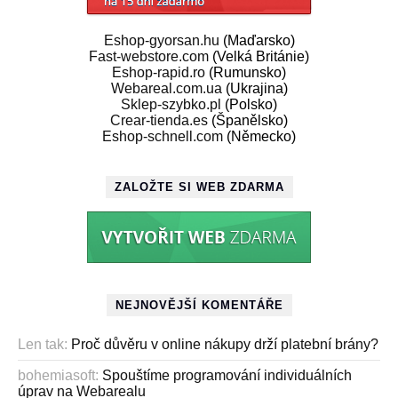
Eshop-gyorsan.hu
(Maďarsko)
Fast-webstore.com
(Velká Británie)
Eshop-rapid.ro
(Rumunsko)
Webareal.com.ua
(Ukrajina)
Sklep-szybko.pl
(Polsko)
Crear-tienda.es
(Španělsko)
Eshop-schnell.com
(Německo)
ZALOŽTE SI WEB ZDARMA
NEJNOVĚJŠÍ KOMENTÁŘE
Len tak
:
Proč důvěru v online nákupy drží platební brány?
bohemiasoft
:
Spouštíme programování individuálních
úprav na Webarealu