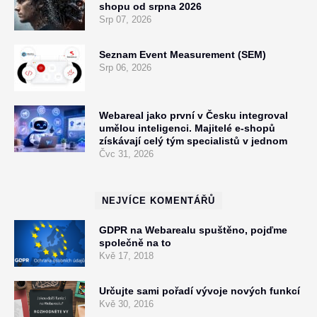
shopu od srpna 2026
Srp 07, 2026
Seznam Event Measurement (SEM)
Srp 06, 2026
Webareal jako první v Česku integroval
umělou inteligenci. Majitelé e-shopů
získávají celý tým specialistů v jednom
Čvc 31, 2026
NEJVÍCE KOMENTÁŘŮ
GDPR na Webarealu spuštěno, pojďme
společně na to
Kvě 17, 2018
Určujte sami pořadí vývoje nových funkcí
Kvě 30, 2016