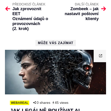
PŘEDCHOZÍ ČLÁNEK
DALŠÍ ČLÁNEK
Jak zprovoznit
Zombeek – jak
EET
nastavit poštovní
Oznámení údajů o
klienty
provozovnách
(2. krok)
MŮŽE VÁS ZAJÍMAT
0 shares
45 views
WEBAREAL
JAK LEGÁLNĚ POUŽÍVAT AI