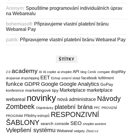
Anonym
:
Spouštíme programování individuálních úprav
na Webarealu
bohemiasoft
:
Připravujeme vlastní platební bránu
Webareal Pay
patrik
:
Připravujeme vlastní platební bránu Webareal Pay
ŠTÍTKY
academy
API
doplňky
2.0
AI
AI copilot
ai shopilot
blog
Ceník
comgate
EET
facebook
fulfillment
dropareal
dropshipping
Eshop
externí sklad
funkce
GDPR
Google
Google Analytics
GoPay
Marketplace
marketplace
marketingové tipy
konference
novinky
Návody
webareal
nová administrace
Zombeek
platební brána
Objednávky
PPC
PROVIZNÍ
RESPONZIVNÍ
Příběhy eshopů
PROGRAM
ŠABLONY
SEO
search console
shopilot asistent
Vylepšení systému
Webareal
widgety
Zbozi.cz