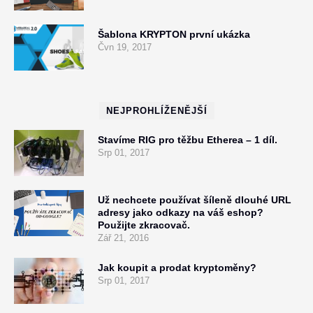
Šablona KRYPTON první ukázka
Čvn 19, 2017
NEJPROHLÍŽENĚJŠÍ
Stavíme RIG pro těžbu Etherea – 1 díl.
Srp 01, 2017
Už nechcete používat šíleně dlouhé URL
adresy jako odkazy na váš eshop?
Použijte zkracovač.
Zář 21, 2016
Jak koupit a prodat kryptoměny?
Srp 01, 2017