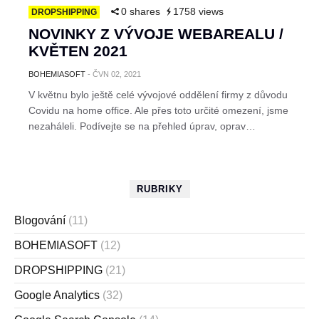
0 shares
1758 views
DROPSHIPPING
NOVINKY Z VÝVOJE WEBAREALU /
KVĚTEN 2021
BOHEMIASOFT
-
ČVN 02, 2021
V květnu bylo ještě celé vývojové oddělení firmy z důvodu
Covidu na home office. Ale přes toto určité omezení, jsme
nezaháleli. Podívejte se na přehled úprav, oprav…
RUBRIKY
Blogování
(11)
BOHEMIASOFT
(12)
DROPSHIPPING
(21)
Google Analytics
(32)