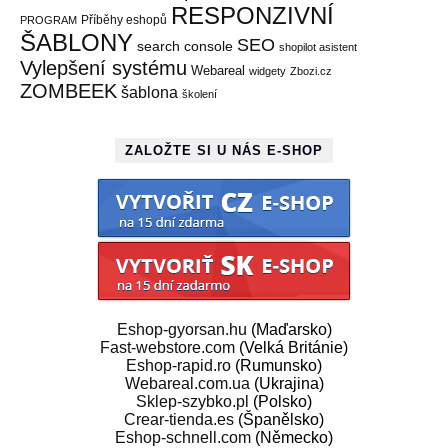
RESPONZIVNÍ
Příběhy eshopů
PROGRAM
ŠABLONY
SEO
search console
shopilot asistent
Vylepšení systému
Webareal
widgety
Zbozi.cz
ZOMBEEK
šablona
školení
ZALOŽTE SI U NÁS E-SHOP
Eshop-gyorsan.hu
(Maďarsko)
Fast-webstore.com
(Velká Británie)
Eshop-rapid.ro
(Rumunsko)
Webareal.com.ua
(Ukrajina)
Sklep-szybko.pl
(Polsko)
Crear-tienda.es
(Španělsko)
Eshop-schnell.com
(Německo)