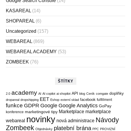
Google Search Console
(14)
KASAREAL
(14)
SHOPAREAL
(6)
Uncategorized
(157)
WEBAREAL
(869)
WEBAREAL ACADEMY
(53)
ZOMBEEK
(76)
ŠTÍTKY
academy
API
doplňky
2.0
AI
AI copilot
ai shopilot
blog
Ceník
comgate
EET
facebook
fulfillment
dropareal
dropshipping
Eshop
externí sklad
funkce
GDPR
Google
Google Analytics
GoPay
Marketplace
marketplace
marketingové tipy
konference
novinky
Návody
webareal
nová administrace
Zombeek
platební brána
Objednávky
PPC
PROVIZNÍ