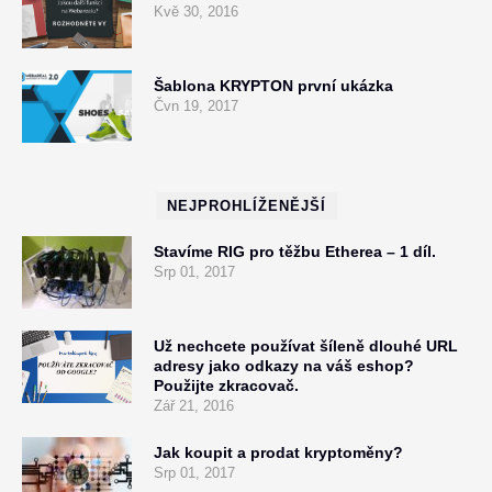
Kvě 30, 2016
Šablona KRYPTON první ukázka
Čvn 19, 2017
NEJPROHLÍŽENĚJŠÍ
Stavíme RIG pro těžbu Etherea – 1 díl.
Srp 01, 2017
Už nechcete používat šíleně dlouhé URL
adresy jako odkazy na váš eshop?
Použijte zkracovač.
Zář 21, 2016
Jak koupit a prodat kryptoměny?
Srp 01, 2017