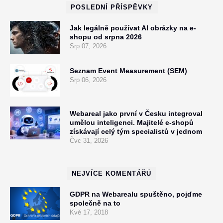
POSLEDNÍ PŘÍSPĚVKY
Jak legálně používat AI obrázky na e-
shopu od srpna 2026
Srp 07, 2026
Seznam Event Measurement (SEM)
Srp 06, 2026
Webareal jako první v Česku integroval
umělou inteligenci. Majitelé e-shopů
získávají celý tým specialistů v jednom
Čvc 31, 2026
NEJVÍCE KOMENTÁŘŮ
GDPR na Webarealu spuštěno, pojďme
společně na to
Kvě 17, 2018