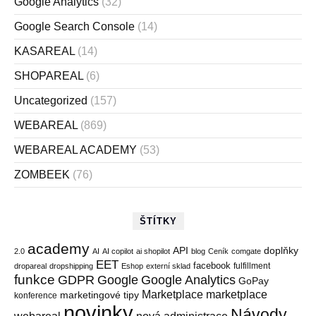
Google Analytics
(32)
Google Search Console
(14)
KASAREAL
(14)
SHOPAREAL
(6)
Uncategorized
(157)
WEBAREAL
(869)
WEBAREAL ACADEMY
(53)
ZOMBEEK
(76)
ŠTÍTKY
academy
API
doplňky
2.0
AI
AI copilot
ai shopilot
blog
Ceník
comgate
EET
facebook
fulfillment
dropareal
dropshipping
Eshop
externí sklad
funkce
GDPR
Google
Google Analytics
GoPay
Marketplace
marketplace
marketingové tipy
konference
novinky
Návody