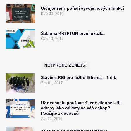
Určujte sami pořadí vývoje nových funkcí
Kvě 30, 2016
Šablona KRYPTON první ukázka
Čvn 19, 2017
NEJPROHLÍŽENĚJŠÍ
Stavíme RIG pro těžbu Etherea – 1 díl.
Srp 01, 2017
Už nechcete používat šíleně dlouhé URL
adresy jako odkazy na váš eshop?
Použijte zkracovač.
Zář 21, 2016