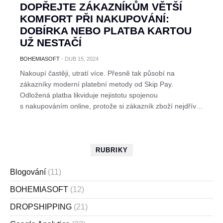
DOPŘEJTE ZÁKAZNÍKŮM VĚTŠÍ
KOMFORT PŘI NAKUPOVÁNÍ:
DOBÍRKA NEBO PLATBA KARTOU
UŽ NESTAČÍ
BOHEMIASOFT
-
DUB 15, 2024
Nakoupí častěji, utratí více. Přesně tak působí na
zákazníky moderní platební metody od Skip Pay.
Odložená platba likviduje nejistotu spojenou
s nakupováním online, protože si zákazník zboží nejdřív…
RUBRIKY
Blogování
(11)
BOHEMIASOFT
(12)
DROPSHIPPING
(21)