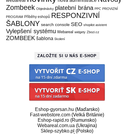
webareal
nová administrace
Zombeek
platební brána
Objednávky
PPC
PROVIZNÍ
RESPONZIVNÍ
Příběhy eshopů
PROGRAM
ŠABLONY
SEO
search console
shopilot asistent
Vylepšení systému
Webareal
widgety
Zbozi.cz
ZOMBEEK
šablona
školení
ZALOŽTE SI U NÁS E-SHOP
Eshop-gyorsan.hu
(Maďarsko)
Fast-webstore.com
(Velká Británie)
Eshop-rapid.ro
(Rumunsko)
Webareal.com.ua
(Ukrajina)
Sklep-szybko.pl
(Polsko)