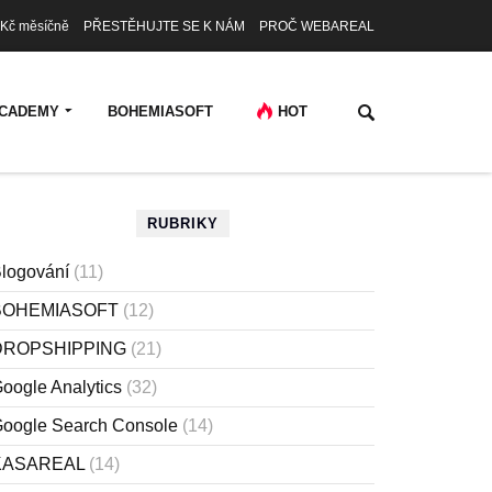
Kč měsíčně
PŘESTĚHUJTE SE K NÁM
PROČ WEBAREAL
CADEMY
BOHEMIASOFT
HOT
RUBRIKY
logování
(11)
BOHEMIASOFT
(12)
DROPSHIPPING
(21)
oogle Analytics
(32)
oogle Search Console
(14)
KASAREAL
(14)