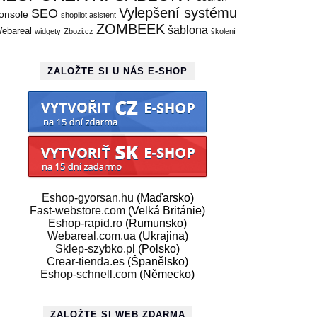
Vylepšení systému
SEO
onsole
shopilot asistent
ZOMBEEK
šablona
ebareal
widgety
Zbozi.cz
školení
ZALOŽTE SI U NÁS E-SHOP
Eshop-gyorsan.hu
(Maďarsko)
Fast-webstore.com
(Velká Británie)
Eshop-rapid.ro
(Rumunsko)
Webareal.com.ua
(Ukrajina)
Sklep-szybko.pl
(Polsko)
Crear-tienda.es
(Španělsko)
Eshop-schnell.com
(Německo)
ZALOŽTE SI WEB ZDARMA