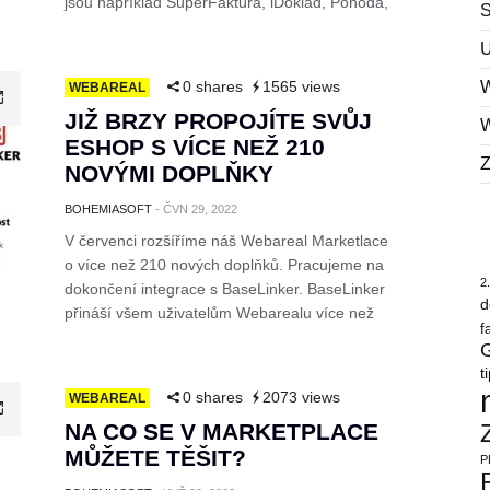
jsou například SuperFaktura, iDoklad, Pohoda,
U
0 shares
1565 views
WEBAREAL
JIŽ BRZY PROPOJÍTE SVŮJ
ESHOP S VÍCE NEŽ 210
NOVÝMI DOPLŇKY
BOHEMIASOFT
-
ČVN 29, 2022
V červenci rozšíříme náš Webareal Marketlace
o více než 210 nových doplňků. Pracujeme na
2
dokončení integrace s BaseLinker. BaseLinker
d
přináší všem uživatelům Webarealu více než
f
G
t
0 shares
2073 views
WEBAREAL
NA CO SE V MARKETPLACE
MŮŽETE TĚŠIT?
P