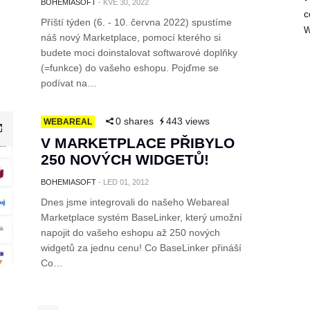
BOHEMIASOFT
-
KVĚ 30, 2022
c
Příští týden (6. - 10. června 2022) spustíme
W
náš nový Marketplace, pomocí kterého si
budete moci doinstalovat softwarové doplňky
(=funkce) do vašeho eshopu. Pojďme se
podívat na…
0 shares
443 views
WEBAREAL
V MARKETPLACE PŘIBYLO
250 NOVÝCH WIDGETŮ!
BOHEMIASOFT
-
LED 01, 2012
Dnes jsme integrovali do našeho Webareal
Marketplace systém BaseLinker, který umožní
napojit do vašeho eshopu až 250 nových
widgetů za jednu cenu! Co BaseLinker přináší
Co…