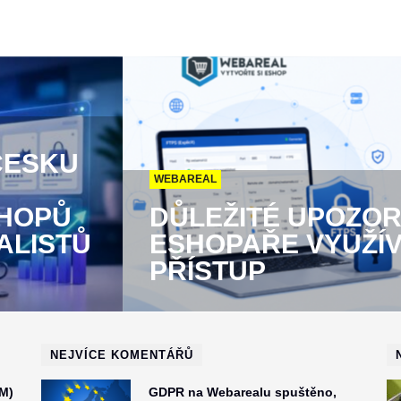
ČESKU
WEBAREAL
SHOPŮ
DŮLEŽITÉ UPOZOR
ALISTŮ
ESHOPAŘE VYUŽÍVA
PŘÍSTUP
NEJVÍCE KOMENTÁŘŮ
M)
GDPR na Webarealu spuštěno,