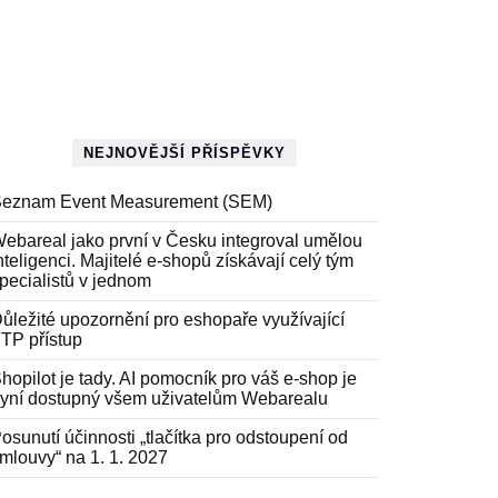
NEJNOVĚJŠÍ PŘÍSPĚVKY
eznam Event Measurement (SEM)
ebareal jako první v Česku integroval umělou
nteligenci. Majitelé e-shopů získávají celý tým
pecialistů v jednom
ůležité upozornění pro eshopaře využívající
TP přístup
hopilot je tady. AI pomocník pro váš e-shop je
yní dostupný všem uživatelům Webarealu
osunutí účinnosti „tlačítka pro odstoupení od
mlouvy“ na 1. 1. 2027