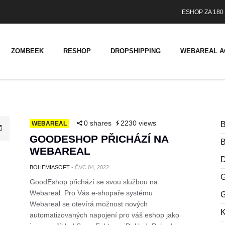
ESHOP ZA 180 
ZOMBEEK
RESHOP
DROPSHIPPING
WEBAREAL A
0 shares
2230 views
WEBAREAL
B
GOODESHOP PŘICHÁZÍ NA
WEBAREAL
BOHEMIASOFT
-
ČVC 04, 2022
G
GoodEshop přichází se svou službou na
Webareal. Pro Vás e-shopaře systému
G
Webareal se otevírá možnost nových
automatizovaných napojení pro váš eshop jako