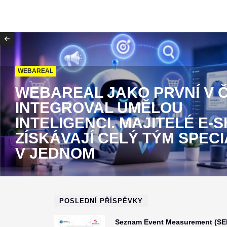
WEBAREAL
WEBAREAL JAKO PRVNÍ V 
INTEGROVAL UMĚLOU
INTELIGENCI. MAJITELÉ E-
ZÍSKÁVAJÍ CELÝ TÝM SPECI
V JEDNOM
POSLEDNÍ PŘÍSPĚVKY
Seznam Event Measurement (SE