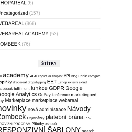
SHOPAREAL
(6)
ncategorized
(157)
WEBAREAL
(868)
WEBAREAL ACADEMY
(53)
ZOMBEEK
(76)
ŠTÍTKY
academy
API
.0
AI
AI copilot
ai shopilot
blog
Ceník
comgate
EET
oplňky
dropareal
dropshipping
Eshop
externí sklad
funkce
GDPR
Google
acebook
fulfillment
oogle Analytics
marketingové
GoPay
konference
Marketplace
marketplace webareal
ipy
novinky
Návody
nová administrace
Zombeek
platební brána
Objednávky
PPC
Příběhy eshopů
ROVIZNÍ PROGRAM
RESPONZIVNÍ ŠABLONY
search