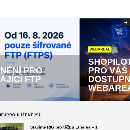
WEBAREAL
SHOPILOT
NĚNÍ PRO
PRO VÁŠ 
JÍCÍ FTP
DOSTUPN
WEBARE
NEJPROHLÍŽENĚJŠÍ
Stavíme RIG pro těžbu Etherea – 1