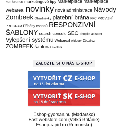
Marketplace
marketplace
marketingové tipy
konference
novinky
Návody
webareal
nová administrace
Zombeek
platební brána
Objednávky
PPC
PROVIZNÍ
RESPONZIVNÍ
Příběhy eshopů
PROGRAM
ŠABLONY
SEO
search console
shopilot asistent
Vylepšení systému
Webareal
widgety
Zbozi.cz
ZOMBEEK
šablona
školení
ZALOŽTE SI U NÁS E-SHOP
Eshop-gyorsan.hu
(Maďarsko)
Fast-webstore.com
(Velká Británie)
Eshop-rapid.ro
(Rumunsko)