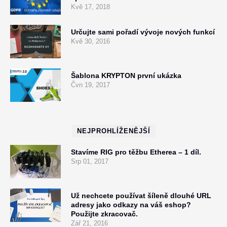
Kvě 17, 2018
Určujte sami pořadí vývoje nových funkcí
Kvě 30, 2016
Šablona KRYPTON první ukázka
Čvn 19, 2017
NEJPROHLÍŽENĚJŠÍ
Stavíme RIG pro těžbu Etherea – 1 díl.
Srp 01, 2017
Už nechcete používat šíleně dlouhé URL
adresy jako odkazy na váš eshop?
Použijte zkracovač.
Zář 21, 2016