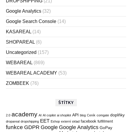
DROPSHIPPING
(21)
Google Analytics
(32)
Google Search Console
(14)
KASAREAL
(14)
SHOPAREAL
(6)
Uncategorized
(157)
WEBAREAL
(869)
WEBAREAL ACADEMY
(53)
ZOMBEEK
(76)
ŠTÍTKY
academy
API
doplňky
2.0
AI
AI copilot
ai shopilot
blog
Ceník
comgate
EET
facebook
fulfillment
dropareal
dropshipping
Eshop
externí sklad
funkce
GDPR
Google
Google Analytics
GoPay