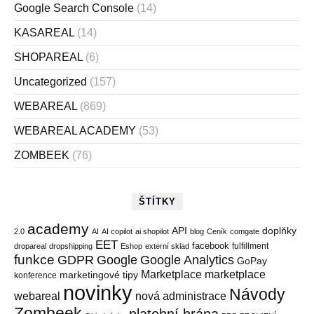
Google Search Console
(14)
KASAREAL
(14)
SHOPAREAL
(6)
Uncategorized
(157)
WEBAREAL
(869)
WEBAREAL ACADEMY
(53)
ZOMBEEK
(76)
ŠTÍTKY
academy
API
doplňky
2.0
AI
AI copilot
ai shopilot
blog
Ceník
comgate
EET
facebook
fulfillment
dropareal
dropshipping
Eshop
externí sklad
funkce
GDPR
Google
Google Analytics
GoPay
Marketplace
marketplace
marketingové tipy
konference
novinky
Návody
webareal
nová administrace
Zombeek