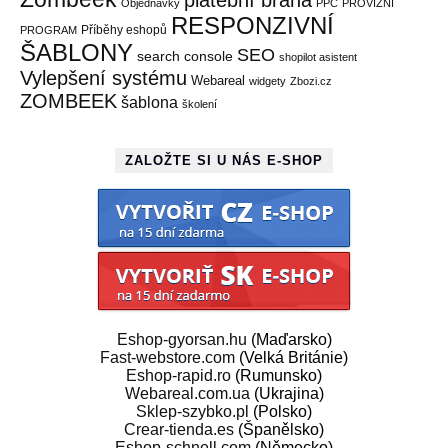
platební brána
Objednávky
PPC
PROVIZNÍ
RESPONZIVNÍ
Příběhy eshopů
PROGRAM
ŠABLONY
SEO
search console
shopilot asistent
Vylepšení systému
Webareal
widgety
Zbozi.cz
ZOMBEEK
šablona
školení
ZALOŽTE SI U NÁS E-SHOP
Eshop-gyorsan.hu
(Maďarsko)
Fast-webstore.com
(Velká Británie)
Eshop-rapid.ro
(Rumunsko)
Webareal.com.ua
(Ukrajina)
Sklep-szybko.pl
(Polsko)
Crear-tienda.es
(Španělsko)
Eshop-schnell.com
(Německo)