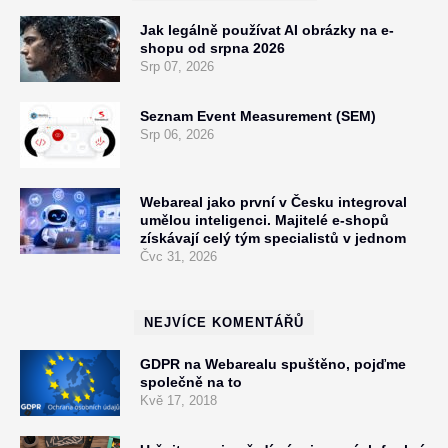
Jak legálně používat AI obrázky na e-
shopu od srpna 2026
Srp 07, 2026
Seznam Event Measurement (SEM)
Srp 06, 2026
Webareal jako první v Česku integroval
umělou inteligenci. Majitelé e-shopů
získávají celý tým specialistů v jednom
Čvc 31, 2026
NEJVÍCE KOMENTÁŘŮ
GDPR na Webarealu spuštěno, pojďme
společně na to
Kvě 17, 2018