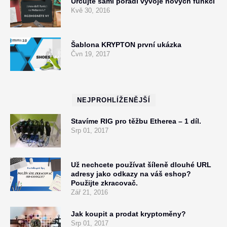
Určujte sami pořadí vývoje nových funkcí
Kvě 30, 2016
Šablona KRYPTON první ukázka
Čvn 19, 2017
NEJPROHLÍŽENĚJŠÍ
Stavíme RIG pro těžbu Etherea – 1 díl.
Srp 01, 2017
Už nechcete používat šíleně dlouhé URL
adresy jako odkazy na váš eshop?
Použijte zkracovač.
Zář 21, 2016
Jak koupit a prodat kryptoměny?
Srp 01, 2017