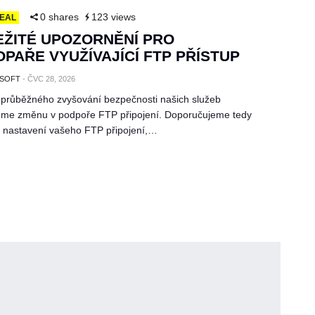
0 shares
123 views
EAL
EŽITÉ UPOZORNĚNÍ PRO
PAŘE VYUŽÍVAJÍCÍ FTP PŘÍSTUP
SOFT
-
ČVC 28, 2026
 průběžného zvyšování bezpečnosti našich služeb
me změnu v podpoře FTP připojení. Doporučujeme tedy
u nastavení vašeho FTP připojení,…