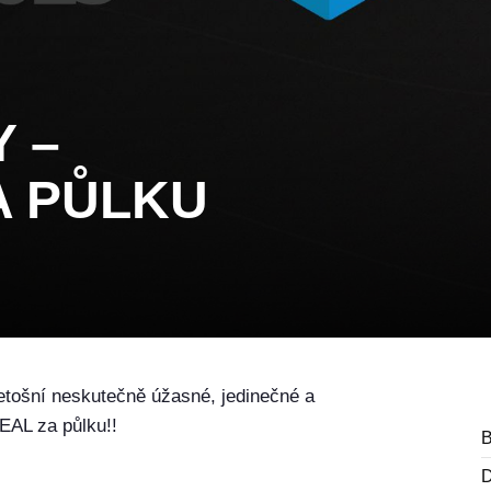
 –
A PŮLKU
letošní neskutečně úžasné, jedinečné a
AL za půlku!!