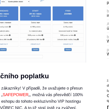
p
b
i
ú
b
W
p
W
čního poplatku
2
d
ící zákazníky! V případě, že uvažujete o přesun
f
 „
SAFEPOWER
„, možná vás přesvědčí 100%
G
t
n eshopu do tohoto exkluzivního VIP hostingu
EC NIC. A to již stojí jistě za zvážení.