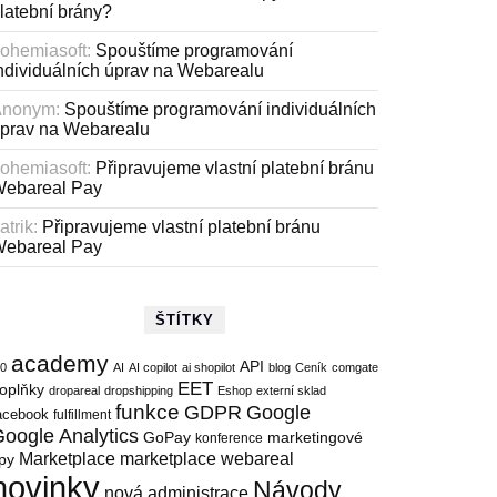
latební brány?
ohemiasoft
:
Spouštíme programování
ndividuálních úprav na Webarealu
Anonym
:
Spouštíme programování individuálních
prav na Webarealu
ohemiasoft
:
Připravujeme vlastní platební bránu
ebareal Pay
atrik
:
Připravujeme vlastní platební bránu
ebareal Pay
ŠTÍTKY
academy
API
.0
AI
AI copilot
ai shopilot
blog
Ceník
comgate
EET
oplňky
dropareal
dropshipping
Eshop
externí sklad
funkce
GDPR
Google
acebook
fulfillment
oogle Analytics
marketingové
GoPay
konference
Marketplace
marketplace webareal
ipy
novinky
Návody
nová administrace