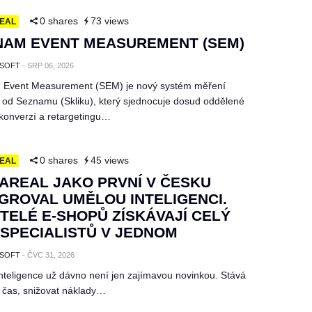
0 shares
73 views
EAL
NAM EVENT MEASUREMENT (SEM)
SOFT
-
SRP 06, 2026
Event Measurement (SEM) je nový systém měření
í od Seznamu (Skliku), který sjednocuje dosud oddělené
konverzí a retargetingu…
0 shares
45 views
EAL
AREAL JAKO PRVNÍ V ČESKU
GROVAL UMĚLOU INTELIGENCI.
TELÉ E-SHOPŮ ZÍSKÁVAJÍ CELÝ
SPECIALISTŮ V JEDNOM
SOFT
-
ČVC 31, 2026
nteligence už dávno není jen zajímavou novinkou. Stává
 čas, snižovat náklady…