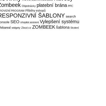
Zombeek
platební brána
Objednávky
PPC
Příběhy eshopů
ROVIZNÍ PROGRAM
RESPONZIVNÍ ŠABLONY
search
Vylepšení systému
SEO
onsole
shopilot asistent
ZOMBEEK
šablona
ebareal
widgety
Zbozi.cz
školení