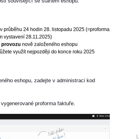
sti související se startem eshopu.
 průběhu 24 hodin 28. listopadu 2025 (=proforma
m vystavení 28.11.2025)
 provozu
nově založeného eshopu
ůžete využít nejpozději do konce roku 2025
eného eshopu, zadejte v administraci kod
 vygenerované proforma faktuře.
L