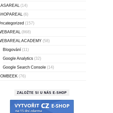
KASAREAL
(14)
SHOPAREAL
(6)
ncategorized
(157)
WEBAREAL
(868)
WEBAREAL ACADEMY
(58)
Blogování
(11)
Google Analytics
(32)
Google Search Console
(14)
ZOMBEEK
(76)
ZALOŽTE SI U NÁS E-SHOP