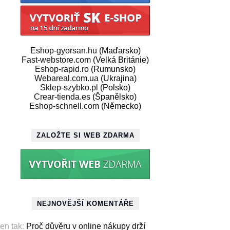
Eshop-gyorsan.hu
(Maďarsko)
Fast-webstore.com
(Velká Británie)
Eshop-rapid.ro
(Rumunsko)
Webareal.com.ua
(Ukrajina)
Sklep-szybko.pl
(Polsko)
Crear-tienda.es
(Španělsko)
Eshop-schnell.com
(Německo)
ZALOŽTE SI WEB ZDARMA
NEJNOVĚJŠÍ KOMENTÁŘE
en tak
:
Proč důvěru v online nákupy drží